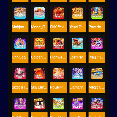
Mahjong Frenzy : Tiles of Fortunes
Money Tree Slot
CNY Fever
Yokai Treasure
Paw House
Kirin Legends
Golden Lion
Highway Kings HD
Lost Paradise 2
Play If You Dare
Bozo's Trick
Sky Lantern
Royal Pastry Chef
Elementalist
Magic Lamp Carnival