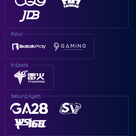
Poker
E-Sports
Sabung Ayam