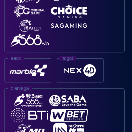
Race
Togel
Olahraga