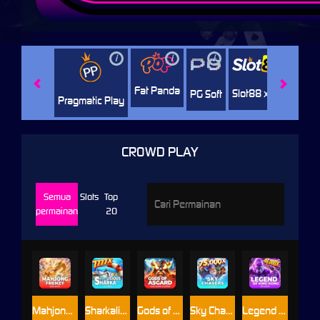
i
i
i
i
i
Facha
Fat Panda
Slot88 x PP
PG Soft
Pragmatic Play
CROWD PLAY
Semua
Slots
Top
permainan
20
Mahjong Frenzy
Sharkalicious
Gods of Asgard
Sky Chasers
Legend of King Kong