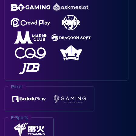
Poker
E-Sports