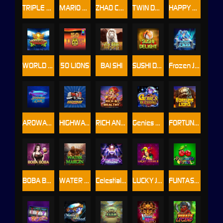
TRIPLE TWISTER
MARIO AND FRIENDS
ZHAO CAI JIN BAO
TWIN DRAGON
HAPPY NEW YEAR
WORLD CUP FRENZY
50 LIONS
BAI SHI
SUSHI DELIGHT
Frozen Joker
AROWANAS LUCK
HIGHWAY KING
RICH AND WEALTHY
Genies Blessing
FORTUNE LIONS
BOBA BOBA
WATER MARGIN
Celestial Goddess
LUCKY JOKER 5
FUNTASTIC FRUIT