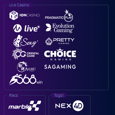
Live Casino
Race
Togel