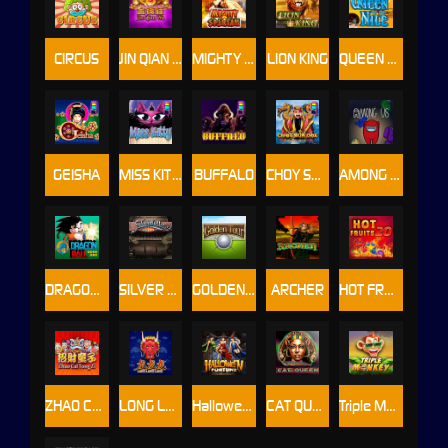
CIRCUS
JIN QIAN WA
MIGHTY SPARTAN
LION KING
QUEEN OF THE NILE
GEISHA
MISS KITTY
BUFFALO
CHOY SUN DOA
AMONG US
DRAGON BALL
SILVER BULLET
GOLDEN TOUR
ARCHER
HOT FRUITS 20
ZHAO CAI TONG ZHI
LONG LONG LONG
Halloween Fortune
CAT QUEEN
Triple Monkey