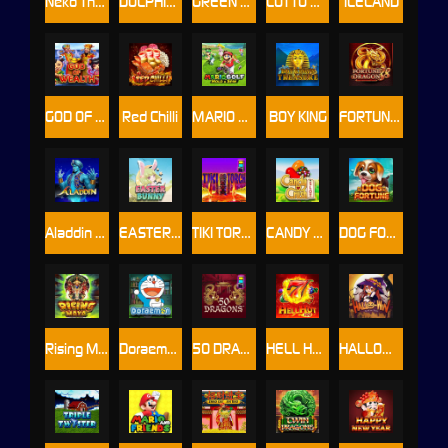
Neko The Fortune Cat
DOLPHIN REEF
GREEN GOLD
LOTTO MADNESS
ICELAND
GOD OF WEALTH
Red Chilli
MARIO GOLF
BOY KING
FORTUNE DRAGON 88
Aladdin Wishes
EASTER BUNNY
TIKI TORCH
CANDY CRUSH
DOG FORTUNE
Rising Maya
Doraemon
50 DRAGONS
HELL HOT 100
HALLOWIN